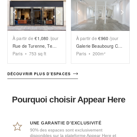
Show previous slide
Show next slide
Show previous slide
Sho
À partir de
€1,080
/jour
À partir de
€960
/jour
Rue de Turenne, Temple - The Elegant Store
Galerie Beaubourg Chapon
Paris
•
753
sq ft
Paris
•
200
m²
DÉCOUVRIR PLUS D’ESPACES
Pourquoi choisir Appear Here
UNE GARANTIE D’EXCLUSIVITÉ
90% des espaces sont exclusivement
disponibles sur la plateforme Appear Here et