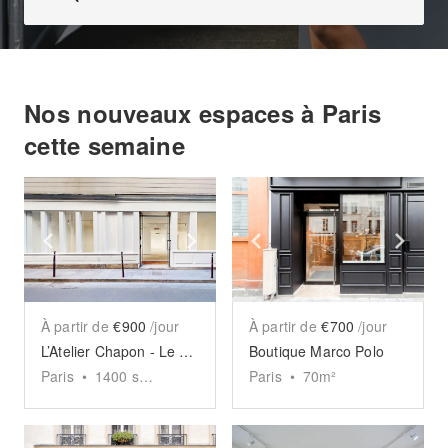
Nos nouveaux espaces à Paris
cette semaine
Show previous slide
Show next slide
Show previous slide
Sho
À partir de
€900
/jour
À partir de
€700
/jour
L’Atelier Chapon - Le Marais
Boutique Marco Polo
Paris
•
1400
sq ft
Paris
•
70
m²