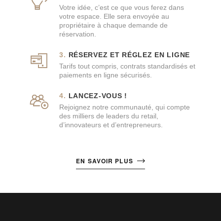
Votre idée, c’est ce que vous ferez dans
votre espace. Elle sera envoyée au
propriétaire à chaque demande de
réservation.
RÉSERVEZ ET RÉGLEZ EN LIGNE
Tarifs tout compris, contrats standardisés et
paiements en ligne sécurisés.
LANCEZ-VOUS !
Rejoignez notre communauté, qui compte
des milliers de leaders du retail,
d’innovateurs et d’entrepreneurs.
EN SAVOIR PLUS