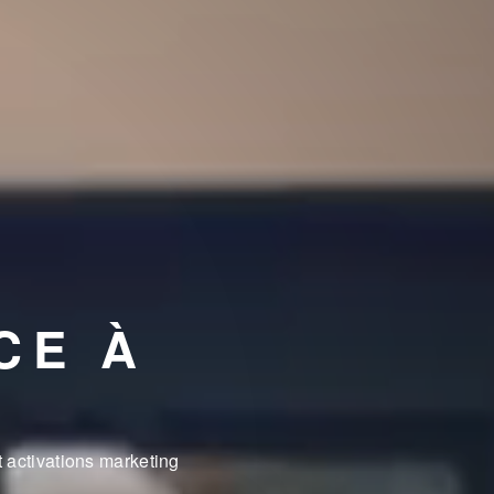
CE À
 activations marketing