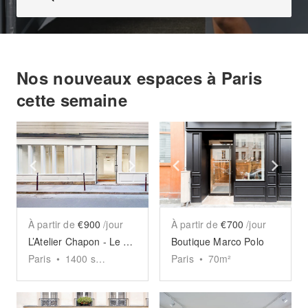
Nos nouveaux espaces à Paris
cette semaine
Show previous slide
Show next slide
Show previous slide
Sho
À partir de
€900
/jour
À partir de
€700
/jour
L’Atelier Chapon - Le Marais
Boutique Marco Polo
Paris
•
1400
sq ft
Paris
•
70
m²