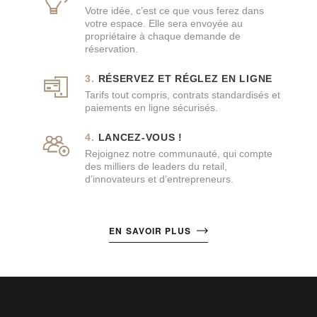
Votre idée, c’est ce que vous ferez dans
votre espace. Elle sera envoyée au
propriétaire à chaque demande de
réservation.
RÉSERVEZ ET RÉGLEZ EN LIGNE
Tarifs tout compris, contrats standardisés et
paiements en ligne sécurisés.
LANCEZ-VOUS !
Rejoignez notre communauté, qui compte
des milliers de leaders du retail,
d’innovateurs et d’entrepreneurs.
EN SAVOIR PLUS