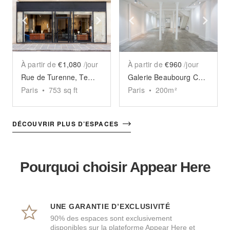
Show previous slide
Show next slide
Show previous slide
Sho
À partir de
€1,080
/jour
À partir de
€960
/jour
Rue de Turenne, Temple - The Elegant Store
Galerie Beaubourg Chapon
Paris
•
753
sq ft
Paris
•
200
m²
DÉCOUVRIR PLUS D’ESPACES
Pourquoi choisir Appear Here
UNE GARANTIE D’EXCLUSIVITÉ
90% des espaces sont exclusivement
disponibles sur la plateforme Appear Here et