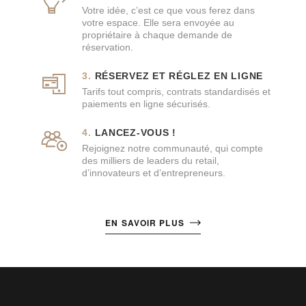
Votre idée, c’est ce que vous ferez dans
votre espace. Elle sera envoyée au
propriétaire à chaque demande de
réservation.
RÉSERVEZ ET RÉGLEZ EN LIGNE
Tarifs tout compris, contrats standardisés et
paiements en ligne sécurisés.
LANCEZ-VOUS !
Rejoignez notre communauté, qui compte
des milliers de leaders du retail,
d’innovateurs et d’entrepreneurs.
EN SAVOIR PLUS