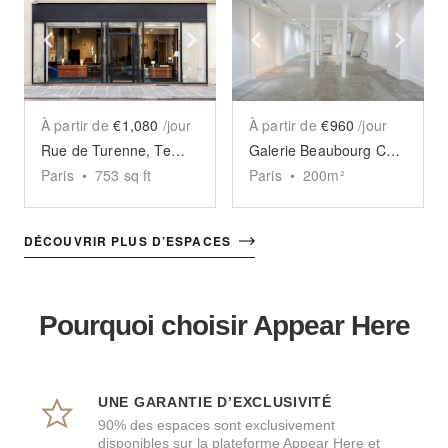
Show previous slide
Show next slide
Show previous slide
Sho
À partir de
€1,080
/jour
À partir de
€960
/jour
Rue de Turenne, Temple - The Elegant Store
Galerie Beaubourg Chapon
Paris
•
753
sq ft
Paris
•
200
m²
DÉCOUVRIR PLUS D’ESPACES
Pourquoi choisir Appear Here
UNE GARANTIE D’EXCLUSIVITÉ
90% des espaces sont exclusivement
disponibles sur la plateforme Appear Here et