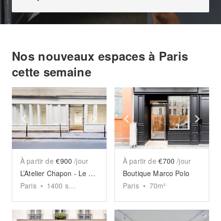
Nos nouveaux espaces à Paris
cette semaine
Show previous slide
Show next slide
Show previous slide
Sho
À partir de
€900
/jour
À partir de
€700
/jour
L’Atelier Chapon - Le Marais
Boutique Marco Polo
Paris
•
1400
sq ft
Paris
•
70
m²