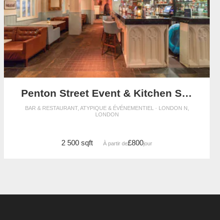
Penton Street Event & Kitchen Space
BAR & RESTAURANT, ATYPIQUE & ÉVÉNEMENTIEL · LONDON N,
LONDON
2 500 sqft
£800
À partir de
/jour