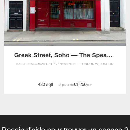
Greek Street, Soho — The Speakeasy Event Space
BAR & RESTAURANT ET ÉVÉNEMENTIEL · LONDON W, LONDON
430 sqft
£1,250
À partir de
/jour