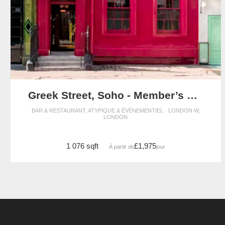
Greek Street, Soho - Member’s Club Space
BAR & RESTAURANT, ATYPIQUE & ÉVÉNEMENTIEL · LONDON W,
LONDON
1 076 sqft
£1,975
À partir de
/jour