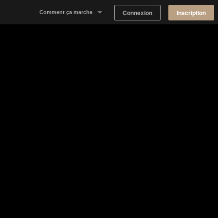
Connexion
Inscription
Comment ça marche
Notre concept
Proposer un espace
Trouver un espace
Tableau de Bord Propriétaire