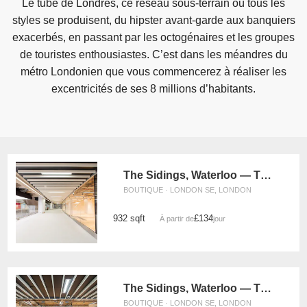
Le tube de Londres, ce réseau sous-terrain où tous les
styles se produisent, du hipster avant-garde aux banquiers
exacerbés, en passant par les octogénaires et les groupes
de touristes enthousiastes. C’est dans les méandres du
métro Londonien que vous commencerez à réaliser les
excentricités de ses 8 millions d’habitants.
The Sidings, Waterloo — The Large Front Retail Space (G19)
BOUTIQUE · LONDON SE, LONDON
932 sqft
£134
À partir de
/jour
The Sidings, Waterloo — The Large Retail Space (G18)
BOUTIQUE · LONDON SE, LONDON