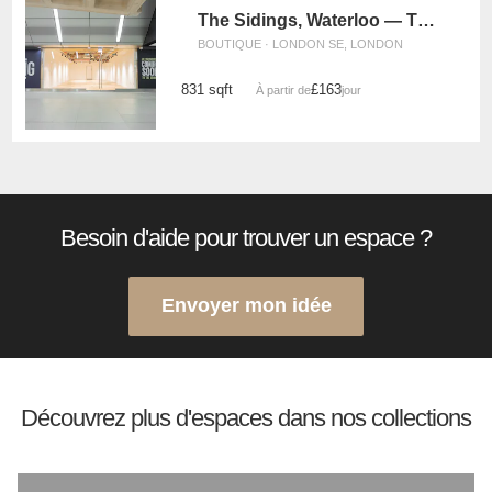
The Sidings, Waterloo — The White Box Retail Space (UG11)
BOUTIQUE · LONDON SE, LONDON
831 sqft
£163
À partir de
/jour
Besoin d'aide pour trouver un espace ?
Envoyer mon idée
Découvrez plus d'espaces dans nos collections