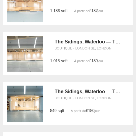
1 186 sqft
£187
À partir de
/jour
The Sidings, Waterloo — The Glass Box Retail Space (UG15)
BOUTIQUE · LONDON SE, LONDON
1 015 sqft
£189
À partir de
/jour
The Sidings, Waterloo — The Retail Strip Space (UG08)
BOUTIQUE · LONDON SE, LONDON
849 sqft
£180
À partir de
/jour