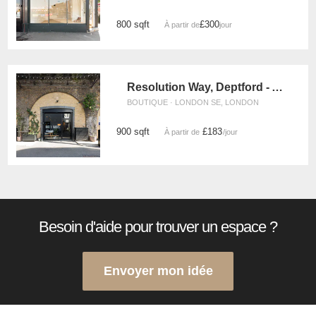
800 sqft
£300
À partir de
/jour
Resolution Way, Deptford - Archway Retail or F&B Daytime Take Over
BOUTIQUE · LONDON SE, LONDON
900 sqft
£183
À partir de
/jour
Besoin d'aide pour trouver un espace ?
Envoyer mon idée