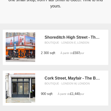
yours.
Shoreditch High Street - The Ace Corner Shop
BOUTIQUE · LONDON E, LONDON
2 300 sqft
£597
À partir de
/jour
Cork Street, Mayfair - The Black Box Basement Space
BOUTIQUE · LONDON W, LONDON
900 sqft
£1,440
À partir de
/jour