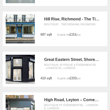
Hill Rise, Richmond - The Tiled Boutique
BOUTIQUE · TWICKENHAM, RICHMOND
687 sqft
£151
À partir de
/jour
Great Eastern Street, Shoreditch - The Corner Retail Space
BOUTIQUE, ATYPIQUE & ÉVÉNEMENTIEL
· LONDON EC, LONDON
410 sqft
£333
À partir de
/jour
High Road, Leyton – Corner Boutique
BOUTIQUE ET ÉVÉNEMENTIEL · LONDON
E, LONDON