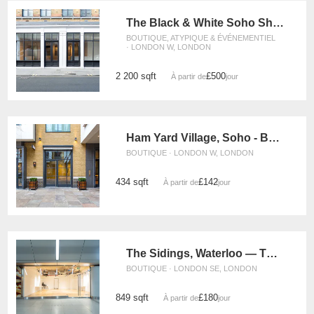
The Black & White Soho Shop, Greek Street
BOUTIQUE, ATYPIQUE & ÉVÉNEMENTIEL
· LONDON W, LONDON
2 200 sqft
£500
À partir de
/jour
Ham Yard Village, Soho - Boutique
BOUTIQUE · LONDON W, LONDON
434 sqft
£142
À partir de
/jour
The Sidings, Waterloo — The Retail Strip Space (UG08)
BOUTIQUE · LONDON SE, LONDON
849 sqft
£180
À partir de
/jour