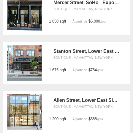
Mercer Street, SoHo - Exposed Brick Pop Up
BOUTIQUE · MANHATTAN, NEW YORK
1 850 sqft
$5,000
À partir de
/jour
Stanton Street, Lower East Side - The Old Louis Zuflacht
BOUTIQUE · MANHATTAN, NEW YORK
1 675 sqft
$784
À partir de
/jour
Allen Street, Lower East Side - Two-Floor Pop Up
BOUTIQUE · MANHATTAN, NEW YORK
1 200 sqft
$588
À partir de
/jour