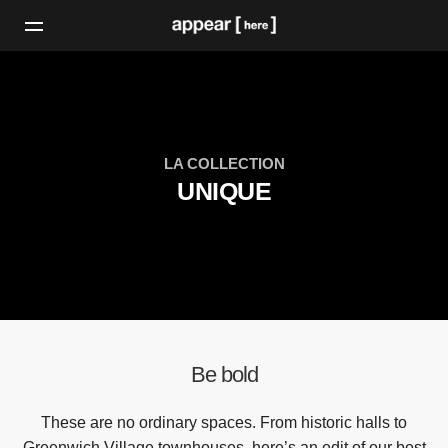
LA COLLECTION
UNIQUE
Be bold
These are no ordinary spaces. From historic halls to
Greenwich Village townhouses, here’s an edit of our best