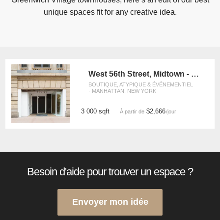
unique spaces fit for any creative idea.
West 56th Street, Midtown - The Flagship Showroom
BOUTIQUE, ATYPIQUE & ÉVÉNEMENTIEL
· MANHATTAN, NEW YORK
3 000 sqft
$2,666
À partir de
/jour
Besoin d'aide pour trouver un espace ?
Envoyer mon idée