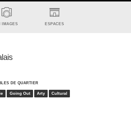
N IMAGES
ESPACES
alais
BLES DE QUARTIER
ie
Going Out
Arty
Cultural