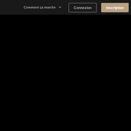
Connexion
Inscription
Comment ça marche
Notre concept
Proposer un espace
Trouver un espace
Tableau de Bord Propriétaire