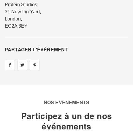
Protein Studios
,
31 New Inn Yard
,
London
,
EC2A 3EY
PARTAGER L'ÉVÉNEMENT
Share on
Share on
facebook
Share on
twitter
pintrest
NOS ÉVÉNEMENTS
Participez à un de nos
événements