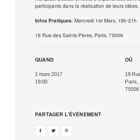
participants dans la réalisation de leurs idées.
Infos Pratiques
: Mercredi 1er Mars, 19h-21h
19 Rue des Saints-Pères, Paris, 75006
QUAND
OÙ
1 mars 2017
19 Rue
19:00
Paris
,
75006
PARTAGER L'ÉVÉNEMENT
Share on
Share on
facebook
Share on
twitter
pintrest