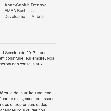
Anne-Sophie Frénove
EMEA Business
Development - Airbnb
ound Session de 2017, nous
t construire leur empire. Nos
nneront des conseils aux
éroule dans un lieu inattendu,
 Chaque mois, nous réunissons
er des entrepreneurs et des
 échangés pour guider nos