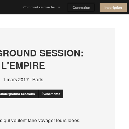
Connexion
Inscription
Comment ça marche
Notre concept
Proposer un espace
ROUND SESSION:
Trouver un espace
L'EMPIRE
Tableau de Bord Propriétaire
1 mars 2017
·
Paris
Underground Sessions
Événements
 qui veulent faire voyager leurs idées.