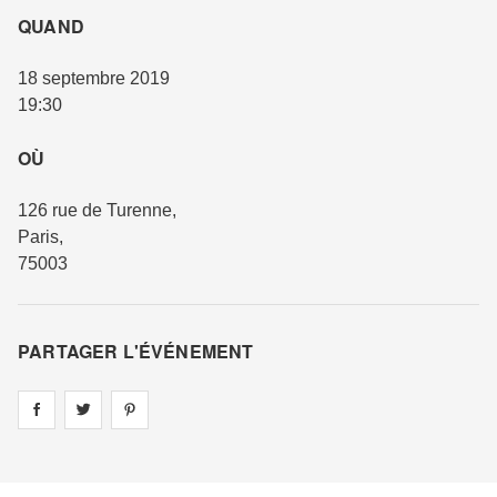
QUAND
18 septembre 2019
19:30
OÙ
126 rue de Turenne
,
Paris
,
75003
PARTAGER L'ÉVÉNEMENT
Share on
Share on
facebook
Share on
twitter
pintrest