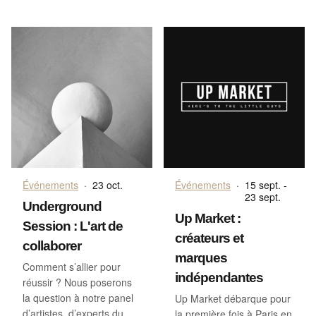
Événements
·
23 oct.
Événements
·
15 sept. -
23 sept.
Underground
Up Market :
Session : L'art de
créateurs et
collaborer
marques
Comment s’allier pour
indépendantes
réussir ? Nous poserons
la question à notre panel
Up Market débarque pour
d’artistes, d’experts du
la première fois à Paris en