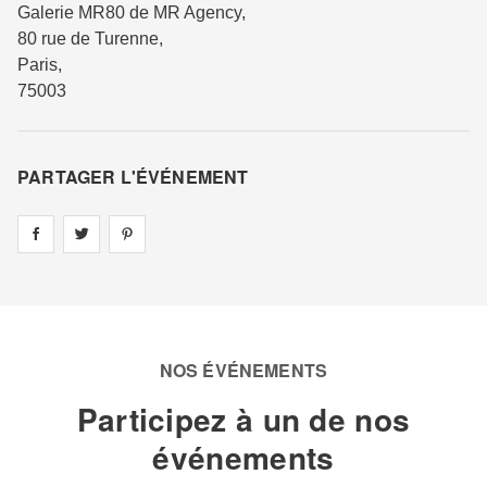
Galerie MR80 de MR Agency
,
80 rue de Turenne
,
Paris
,
75003
PARTAGER L'ÉVÉNEMENT
Share on
Share on
facebook
Share on
twitter
pintrest
NOS ÉVÉNEMENTS
Participez à un de nos
événements