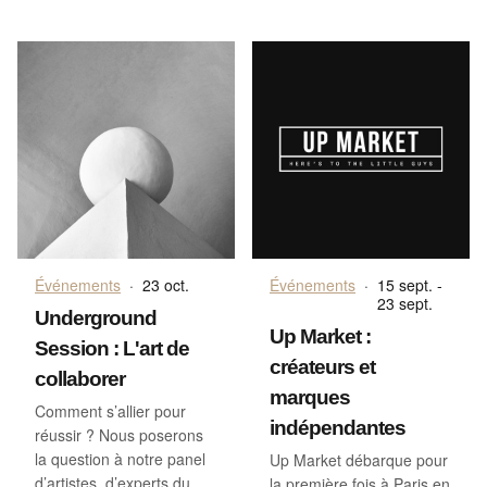
Événements
·
23 oct.
Événements
·
15 sept. -
23 sept.
Underground
Up Market :
Session : L'art de
créateurs et
collaborer
marques
Comment s’allier pour
indépendantes
réussir ? Nous poserons
la question à notre panel
Up Market débarque pour
d’artistes, d’experts du
la première fois à Paris en