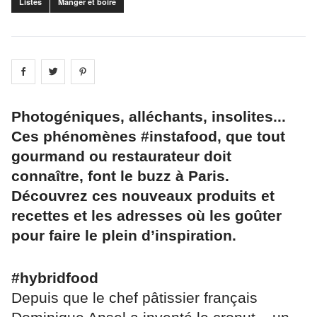
Listes
Manger et boire
Share on
Share on
facebook
Share on
twitter
pintrest
Photogéniques, alléchants, insolites...
Ces phénomènes #instafood, que tout
gourmand ou restaurateur doit
connaître, font le buzz à Paris.
Découvrez ces nouveaux produits et
recettes et les adresses où les goûter
pour faire le plein d’inspiration.
#hybridfood
Depuis que le chef pâtissier français