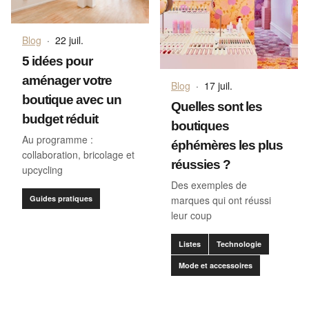
Blog
·
22 juil.
5 idées pour
aménager votre
Blog
·
17 juil.
boutique avec un
Quelles sont les
budget réduit
boutiques
Au programme :
éphémères les plus
collaboration, bricolage et
réussies ?
upcycling
Des exemples de
Guides pratiques
marques qui ont réussi
leur coup
Listes
Technologie
Mode et accessoires