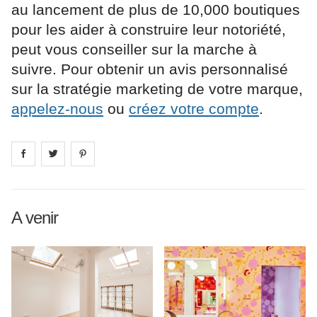
au lancement de plus de 10,000 boutiques
pour les aider à construire leur notoriété,
peut vous conseiller sur la marche à
suivre. Pour obtenir un avis personnalisé
sur la stratégie marketing de votre marque,
appelez-nous
ou
créez votre compte
.
Share on
Share on
facebook
Share on
twitter
pintrest
A venir