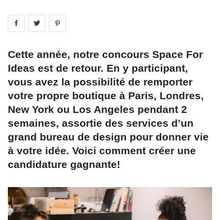
Share on
Share on
facebook
Share on
twitter
pintrest
Cette année, notre concours Space For
Ideas est de retour. En y participant,
vous avez la possibilité de remporter
votre propre boutique à Paris, Londres,
New York ou Los Angeles pendant 2
semaines, assortie des services d’un
grand bureau de design pour donner vie
à votre idée. Voici comment créer une
candidature gagnante!