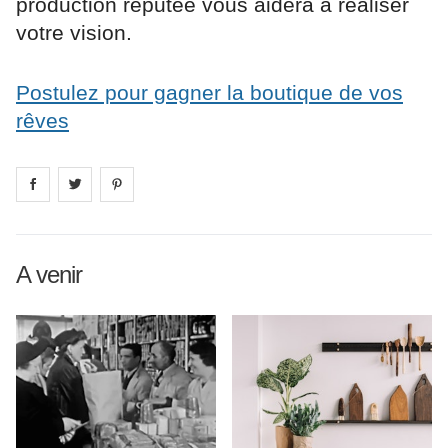
production réputée vous aidera à réaliser
votre vision.
Postulez pour gagner la boutique de vos
rêves
Share on
Share on
facebook
Share on
twitter
pintrest
A venir