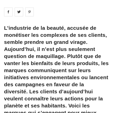
Share on
Share on
facebook
Share on
twitter
pintrest
L’industrie de la beauté, accusée de
monétiser les complexes de ses clients,
semble prendre un grand virage.
Aujourd’hui, il n’est plus seulement
question de maquillage. Plutôt que de
vanter les bienfaits de leurs produits, les
marques communiquent sur leurs
initiatives environnementales ou lancent
des campagnes en faveur de la
diversité. Les clients d’aujourd’hui
veulent connaître leurs actions pour la
planète et ses habitants. Voici les
marques qui s’engagent pour mieux