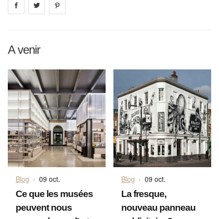
Share on
Share on
facebook
Share on
twitter
pintrest
A venir
Blog
·
09 oct.
Blog
·
09 oct.
Ce que les musées
La fresque,
peuvent nous
nouveau panneau