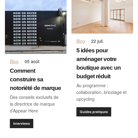
Blog
·
22 juil.
5 idées pour
aménager votre
Blog
·
05 août
boutique avec un
Comment
budget réduit
construire sa
Au programme :
notoriété de marque
collaboration, bricolage et
Des conseils exclusifs de
upcycling
la directrice de marque
d’Appear Here
Guides pratiques
Interviews