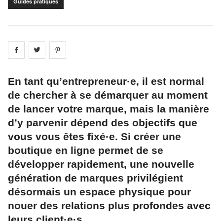
Guides pratiques
Share on
Share on
facebook
Share on
twitter
pintrest
En tant qu’entrepreneur·e, il est normal
de chercher à se démarquer au moment
de lancer votre marque, mais la manière
d’y parvenir dépend des objectifs que
vous vous êtes fixé·e. Si créer une
boutique en ligne permet de se
développer rapidement, une nouvelle
génération de marques privilégient
désormais un espace physique pour
nouer des relations plus profondes avec
leurs client·e·s.