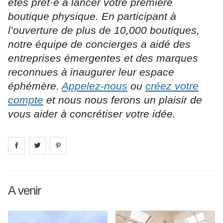
êtes prêt·e à lancer votre première
boutique physique. En participant à
l’ouverture de plus de 10,000 boutiques,
notre équipe de concierges a aidé des
entreprises émergentes et des marques
reconnues à inaugurer leur espace
éphémère.
Appelez-nous
ou
créez votre
compte
et nous nous ferons un plaisir de
vous aider à concrétiser votre idée.
Share on
Share on
facebook
Share on
twitter
pintrest
A venir