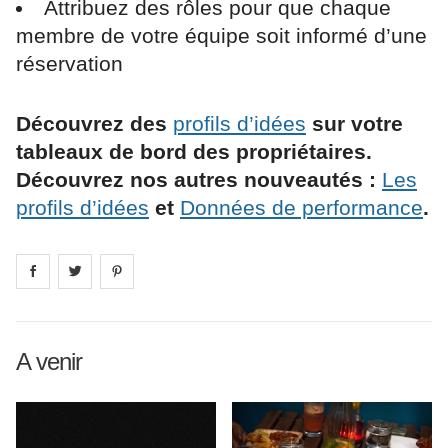
Attribuez des rôles pour que chaque
membre de votre équipe soit informé d’une
réservation
Découvrez des
profils d’idées
sur votre
tableaux de bord des propriétaires.
Découvrez nos autres nouveautés :
Les
profils d’idées
et
Données de performance
.
Share on
Share on
facebook
Share on
twitter
pintrest
A venir