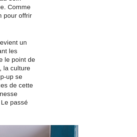
ive. Comme
 pour offrir
evient un
ant les
 le point de
 la culture
op-up se
ues de cette
eunesse
. Le passé