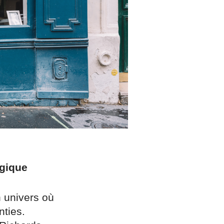
lgique
n univers où
nties.