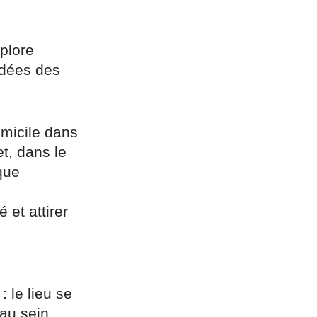
éplore
 idées des
omicile dans
t, dans le
que
 et attirer
: le lieu se
 au sein