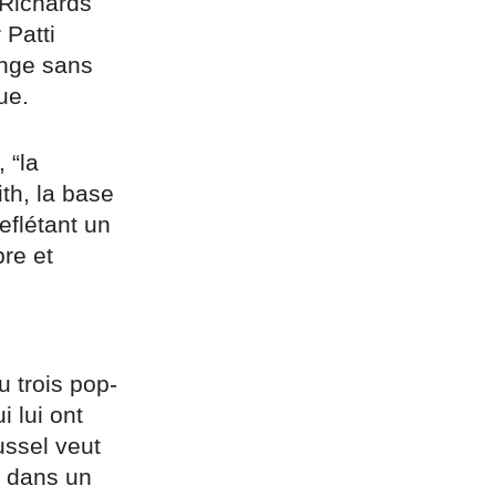
 Richards
 Patti
ange sans
ue.
 “la
th, la base
eflétant un
bre et
 trois pop-
 lui ont
ussel veut
e dans un