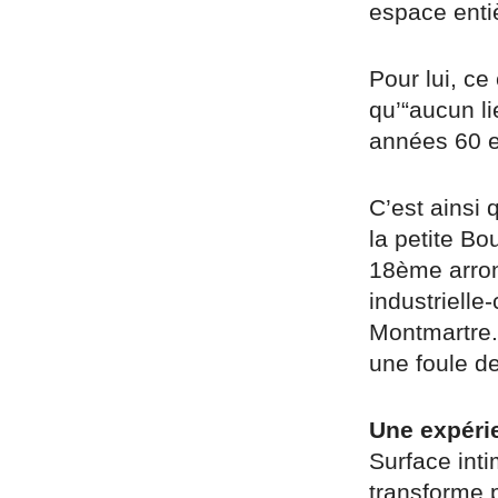
espace enti
Pour lui, ce
qu’“aucun li
années 60 e
C’est ainsi 
la petite Bo
18ème arron
industrielle
Montmartre. 
une foule d
Une expéri
Surface inti
transforme p