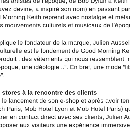
 les artistes de l’époque, de Bob Dylan à Keith
’avez deviné, a inspiré son nom) en passant par
 Morning Keith reprend avec nostalgie et mél
s mouvements culturels et musicaux de l’époq
ique le fondateur de la marque, Julien Aussel,
ulturelle est le fondement de Good Morning Kei
roduit : des vêtements qui nous ressemblent, r
époque, une idéologie...”. En bref, une mode “li
”.
stores à la rencontre des clients
 le lancement de son e-shop et après avoir tenu
ch Paris, Mob Hotel Lyon et Mob Hotel Paris) qui
rer en contact direct avec ses clients, Julien A
proposer aux visiteurs une expérience immersiv