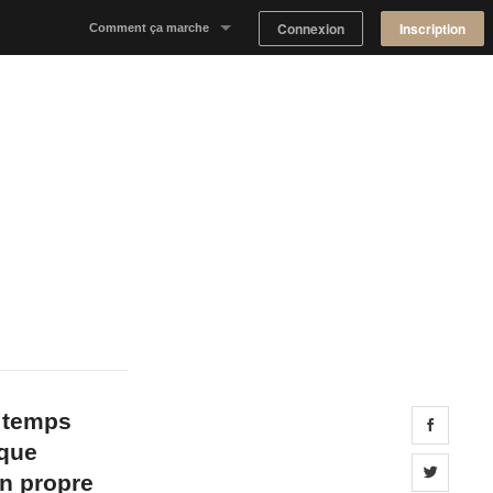
Connexion
Inscription
Comment ça marche
Notre concept
Proposer un espace
Trouver un espace
Tableau de Bord Propriétaire
e temps
Share 
rque
Share 
on propre