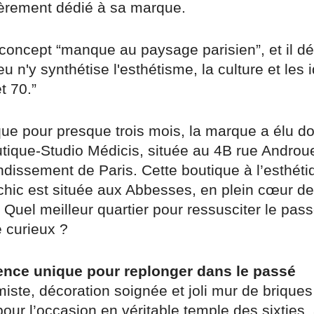
èrement dédié à sa marque.
 concept “manque au paysage parisien”, et il d
eu n'y synthétise l'esthétisme, la culture et les
t 70.”
que pour presque trois mois, la marque a élu d
utique-Studio Médicis, située au 4B rue Androue
dissement de Paris. Cette boutique à l’esthéti
-chic est située aux Abbesses, en plein cœur de
Quel meilleur quartier pour ressusciter le passé
e curieux ?
ence unique pour replonger dans le passé
miste, décoration soignée et joli mur de briques 
our l’occasion en véritable temple des sixties,