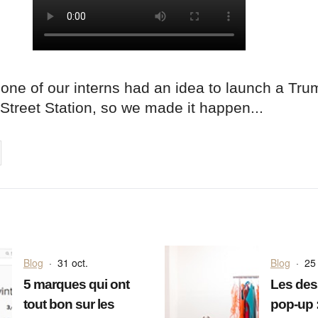
one of our interns had an idea to launch a Trum
 Street Station, so we made it happen...
on
cebook
Share on
twitter
pintrest
Blog
·
31 oct.
Blog
·
25 
5 marques qui ont
Les des
tout bon sur les
pop-up 