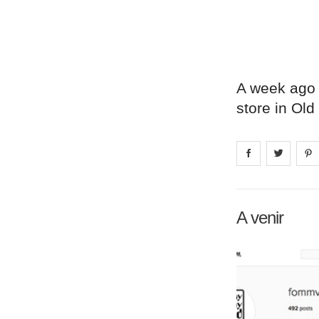
A week ago 
store in Old
Share on
Share 
fa
A venir