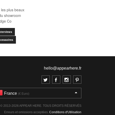
 les plus beaux
du showroom
idge Co
nterviews
ccessoires
hello@appearhere.fr
France
(€ Euro)
© 2013-2026 APPEAR HERE. TOUS DROITS RÉSERVÉS
Erreurs et omissions acceptées.
Conditions d'Utilisation