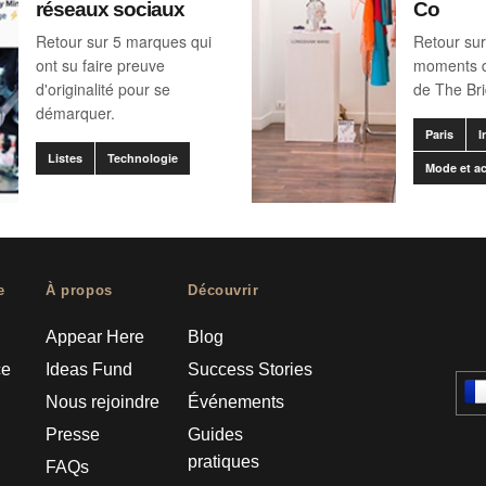
réseaux sociaux
Co
Retour sur 5 marques qui
Retour sur
ont su faire preuve
moments 
d'originalité pour se
de The Br
démarquer.
Paris
I
Listes
Technologie
Mode et a
e
À propos
Découvrir
Appear Here
Blog
ce
Ideas Fund
Success Stories
Nous rejoindre
Événements
Presse
Guides
pratiques
FAQs