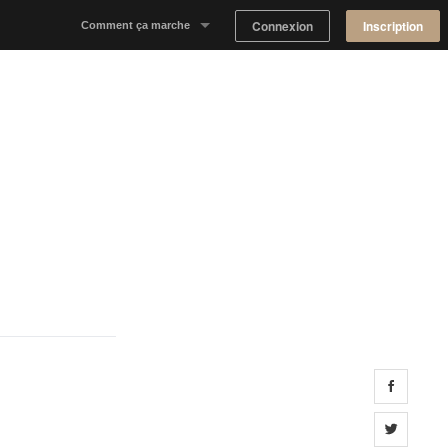
Connexion
Inscription
Comment ça marche
Notre concept
Proposer un espace
Trouver un espace
Tableau de Bord Propriétaire
Share 
Share 