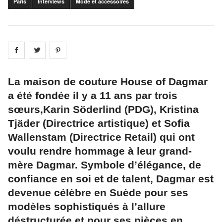
Paris
Interviews
Mode et accessoires
Share on
Share on
facebook
Share on
twitter
pintrest
La maison de couture House of Dagmar
a été fondée il y a 11 ans par trois
sœurs,Karin Söderlind (PDG), Kristina
Tjäder (Directrice artistique) et Sofia
Wallenstam (Directrice Retail) qui ont
voulu rendre hommage à leur grand-
mère Dagmar. Symbole d’élégance, de
confiance en soi et de talent, Dagmar est
devenue célèbre en Suède pour ses
modèles sophistiqués à l’allure
déstructurée et pour ses pièces en