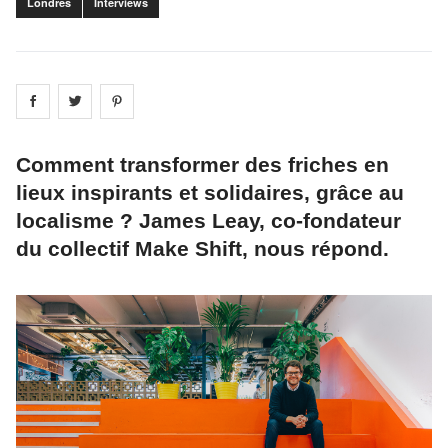
Londres
Interviews
Share on
Share on
facebook
Share on
twitter
pintrest
Comment transformer des friches en
lieux inspirants et solidaires, grâce au
localisme ? James Leay, co-fondateur
du collectif Make Shift, nous répond.