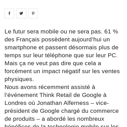
Share on
Share on
facebook
Share on
twitter
pintrest
Le futur sera mobile ou ne sera pas. 61 %
des Français possèdent aujourd’hui un
smartphone et passent désormais plus de
temps sur leur téléphone que sur leur PC.
Mais ça ne veut pas dire que cela a
forcément un impact négatif sur les ventes
physiques.
Nous avons récemment assisté à
l’événement Think Retail de Google à
Londres où Jonathan Alferness – vice-
président de Google chargé du commerce
de produits – a abordé les nombreux
bénéfices de la technologie mobile sur les