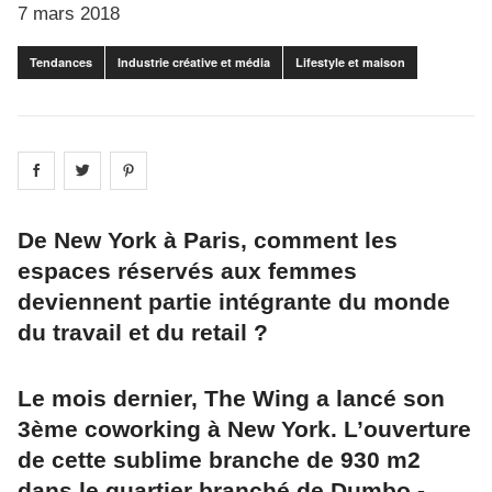
7 mars 2018
Tendances
Industrie créative et média
Lifestyle et maison
Share on
Share on
facebook
Share on
twitter
pintrest
De New York à Paris, comment les
espaces réservés aux femmes
deviennent partie intégrante du monde
du travail et du retail ?
Le mois dernier, The Wing a lancé son
3ème coworking à New York. L’ouverture
de cette sublime branche de 930 m2
dans le quartier branché de Dumbo -