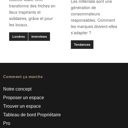
Les millénials sont une
transforme des friches en
génération de
lieux inspirants et
consommateurs
solidaires, grâce et pour
responsables. Comment
les locaux.
les marques doivent-elles
s’adapter ?
Londres
Interviews
Tendances
Comment ça marche
Notre concept
Proposer un espace
Trouver un espace
Tableau de bord Propriétaire
Pro