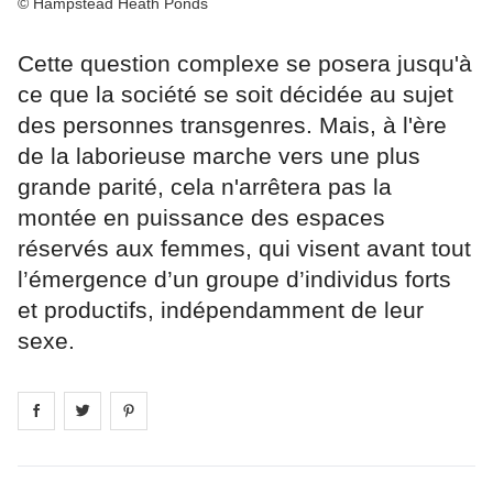
© Hampstead Heath Ponds
Cette question complexe se posera jusqu'à
ce que la société se soit décidée au sujet
des personnes transgenres. Mais, à l'ère
de la laborieuse marche vers une plus
grande parité, cela n'arrêtera pas la
montée en puissance des espaces
réservés aux femmes, qui visent avant tout
l’émergence d’un groupe d’individus forts
et productifs, indépendamment de leur
sexe.
Share on
Share on
facebook
Share on
twitter
pintrest