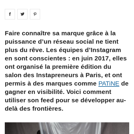
Share on
Share on
facebook
Share on
twitter
pintrest
Faire connaître sa marque grâce à la
puissance d’un réseau social ne tient
plus du rêve. Les équipes d’Instagram
en sont conscientes : en juin 2017, elles
ont organisé la première édition du
salon des Instapreneurs à Paris, et ont
permis à des marques comme
PATiNE
de
gagner en visibilité. Voici comment
utiliser son feed pour se développer au-
delà des frontières.