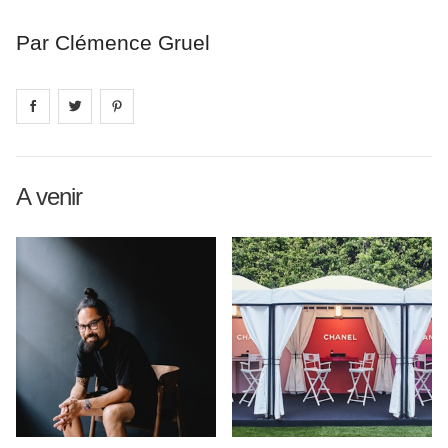
Par Clémence Gruel
Share on
Share on
facebook
Share on
twitter
pintrest
A venir