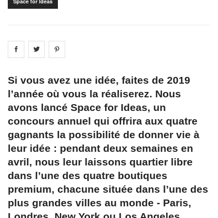
Space for Ideas
Share on
Share on
facebook
Share on
twitter
pintrest
Si vous avez une idée, faites de 2019
l’année où vous la réaliserez. Nous
avons lancé Space for Ideas, un
concours annuel qui offrira aux quatre
gagnants la possibilité de donner vie à
leur idée : pendant deux semaines en
avril, nous leur laissons quartier libre
dans l’une des quatre boutiques
premium, chacune située dans l’une des
plus grandes villes au monde - Paris,
Londres, New York ou Los Angeles.