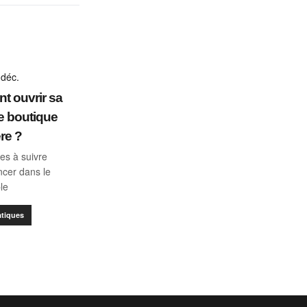
 déc.
 ouvrir sa
e boutique
re ?
es à suivre
ncer dans le
ble
atiques