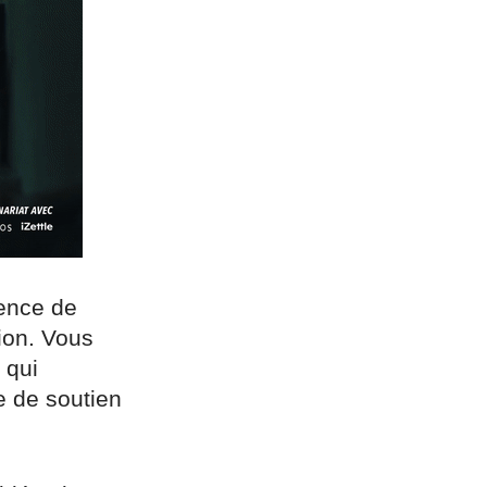
gence de
sion. Vous
 qui
e de soutien