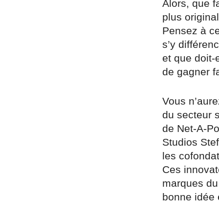
Alors, que f
plus origina
Pensez à ce
s’y différen
et que doit-
de gagner fa
Vous n’aure
du secteur 
de Net-A-Por
Studios Ste
les cofonda
Ces innovat
marques du s
bonne idée et