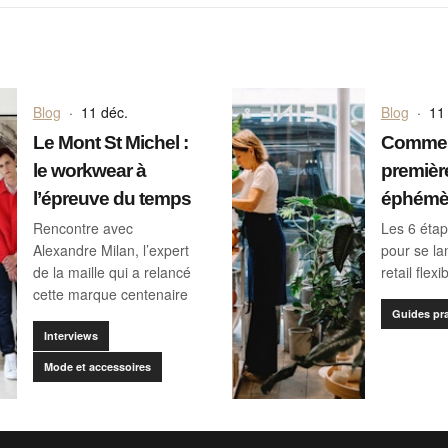
Blog
·
11 déc.
Blog
·
11
Le Mont St Michel :
Comment
le workwear à
premièr
l’épreuve du temps
éphémè
Rencontre avec
Les 6 étap
Alexandre Milan, l’expert
pour se la
de la maille qui a relancé
retail flexi
cette marque centenaire
Guides pr
Interviews
Mode et accessoires