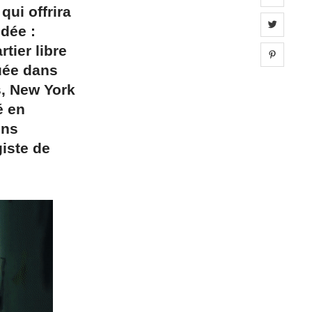
ui offrira
Share 
idée :
tier libre
Share 
uée dans
s, New York
é en
ons
giste de