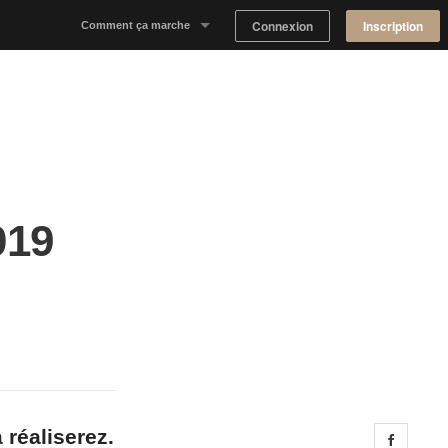
Connexion
Inscription
Comment ça marche
Notre concept
Proposer un espace
Trouver un espace
019
Tableau de Bord Propriétaire
 réaliserez.
Share 