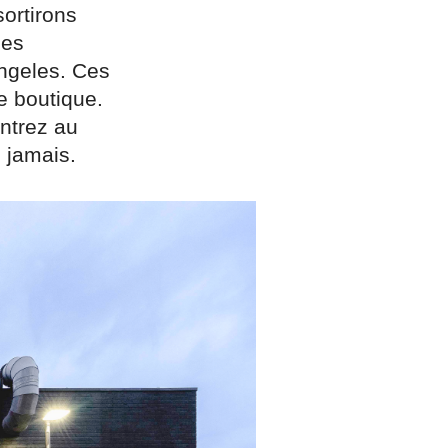
sortirons
les
Angeles. Ces
ne boutique.
ontrez au
 jamais.