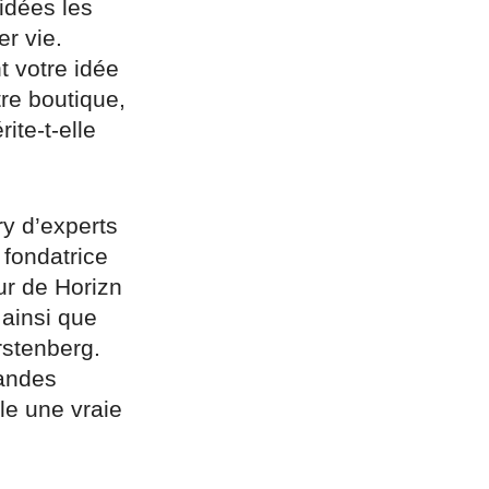
 idées les
er vie.
 votre idée
tre boutique,
ite-t-elle
y d’experts
 fondatrice
ur de Horizn
ainsi que
rstenberg.
randes
le une vraie