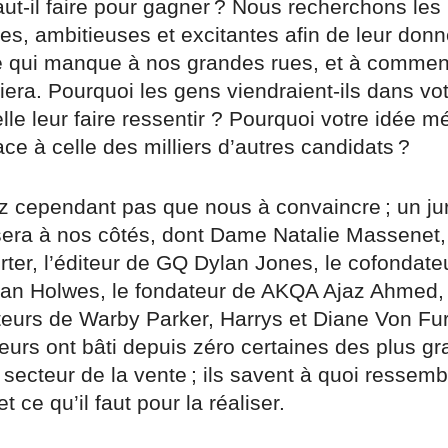
aut-il faire pour gagner ? Nous recherchons les
les, ambitieuses et excitantes afin de leur donn
 qui manque à nos grandes rues, et à comment
ciera. Pourquoi les gens viendraient-ils dans vo
elle leur faire ressentir ? Pourquoi votre idée mér
ce à celle des milliers d’autres candidats ?
z cependant pas que nous à convaincre ; un jur
sera à nos côtés, dont Dame Natalie Massenet,
ter, l’éditeur de GQ Dylan Jones, le cofondate
fan Holwes, le fondateur de AKQA Ajaz Ahmed, 
teurs de Warby Parker, Harrys et Diane Von Fu
eurs ont bâti depuis zéro certaines des plus g
ecteur de la vente ; ils savent à quoi ressemb
 ce qu’il faut pour la réaliser.