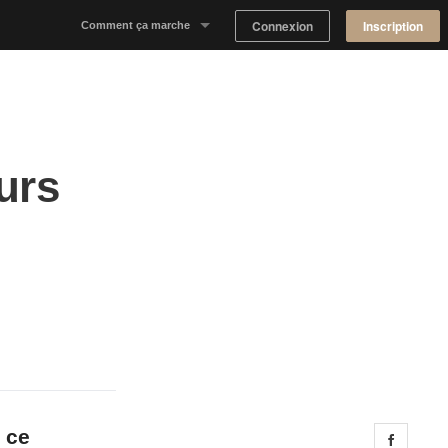
Connexion
Inscription
Comment ça marche
Notre concept
Proposer un espace
urs
Trouver un espace
Tableau de Bord Propriétaire
 ce
Share 