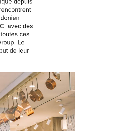
anque depuis
 rencontrent
ndonien
CC, avec des
 toutes ces
Group. Le
ut de leur