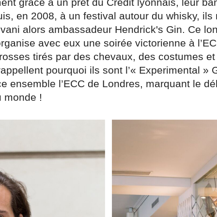
ent grâce à un prêt du Crédit lyonnais, leur b
uis, en 2008, à un festival autour du whisky, ils
vani alors ambassadeur Hendrick's Gin. Ce lo
organise avec eux une soirée victorienne à l’E
rrosses tirés par des chevaux, des costumes et
appellent pourquoi ils sont l’« Experimental » 
ce ensemble l’ECC de Londres, marquant le déb
u monde !