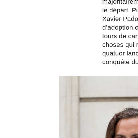
majoritairem
le départ. P
Xavier Pado
d’adoption 
tours de ca
choses qui r
quatuor lan
conquête d