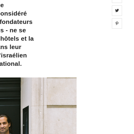
de
Share 
 considéré
 fondateurs
Share 
s - ne se
hôtels et la
ans leur
’israélien
ational.