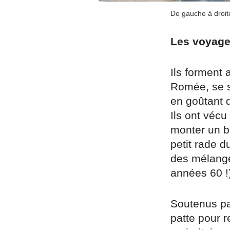
De gauche à droit
Les voyage
Ils forment 
Romée, se s
en goûtant d
Ils ont vécu
monter un ba
petit rade d
des mélanges
années 60 !)
Soutenus par
patte pour r