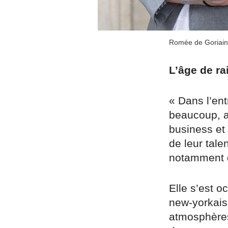
Romée de Goriaino
L’âge de ra
« Dans l’en
beaucoup, a
business et 
de leur tale
notamment d
Elle s’est o
new-yorkais 
atmosphères 