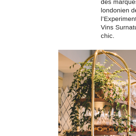
des marques
londonien d
l’Experimen
Vins Surnatu
chic.