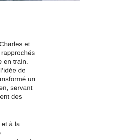
-Charles et
t rapprochés
 en train.
l’idée de
transformé un
ien, servant
tent des
et à la
e