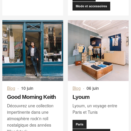
Mode et accessoires
Blog
·
10 juin
Blog
·
06 juin
Good Morning Keith
Lyoum
Découvrez une collection
Lyoum, un voyage entre
impertinente dans une
Paris et Tunis
atmosphère rock'n roll
nostalgique des années
Paris