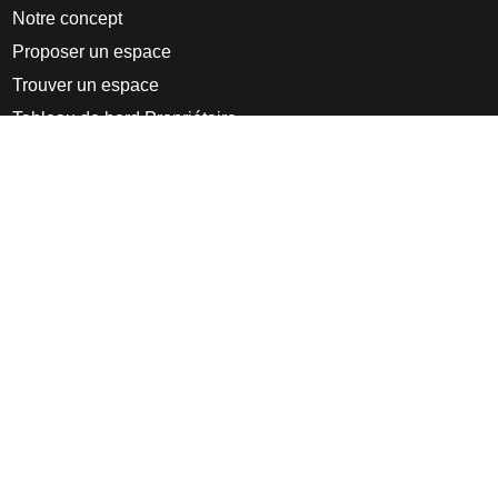
Notre concept
Proposer un espace
Trouver un espace
Tableau de bord Propriétaire
Pro
À propos
Appear Here
Ideas Fund
Nous rejoindre
Presse
FAQs
Découvrir
Blog