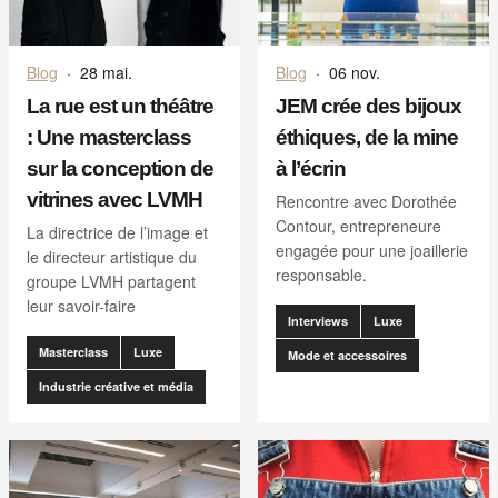
Blog
·
28 mai.
Blog
·
06 nov.
La rue est un théâtre
JEM crée des bijoux
: Une masterclass
éthiques, de la mine
sur la conception de
à l’écrin
vitrines avec LVMH
Rencontre avec Dorothée
Contour, entrepreneure
La directrice de l’image et
engagée pour une joaillerie
le directeur artistique du
responsable.
groupe LVMH partagent
leur savoir-faire
Interviews
Luxe
Masterclass
Luxe
Mode et accessoires
Industrie créative et média