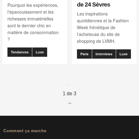
de 24 Sèvres
Pourquoi les expériences,
l'épanouissement et les
Les inspirations
richesses immatérielles
quotidiennes et la Fashion
sont le dernier chic en
Week frénétique de
matière de consommation
l'acheteuse du site de
?
shopping de LVMH.
Tendances
Luxe
Paris
Interviews
Luxe
go to page
0
1 de 3
go to page
2
Comment ça marche