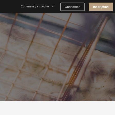
Connexion
Inscription
Comment ça marche
Notre concept
Proposer un espace
Trouver un espace
Tableau de Bord Propriétaire