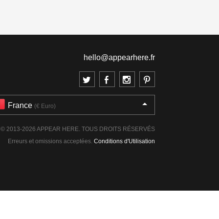
hello@appearhere.fr
France
(€ Euro)
© 2013-2026 APPEAR HERE. TOUS DROITS RÉSERVÉS
Erreurs et omissions acceptées.
Conditions d'Utilisation