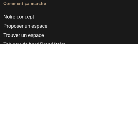
Comment ça marche
Notre concept
Proposer un espace
Trouver un espace
Tableau de bord Propriétaire
Pro
À propos
Appear Here
Ideas Fund
Nous rejoindre
Presse
FAQs
Découvrir