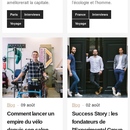
améliorerait la capitale.
l’écologie et l’homme.
Paris
Interviews
France
Interviews
Voyage
Voyage
Blog
·
09 août
Blog
·
02 août
Comment lancer un
Success Story : les
empire du vélo
fondateurs de
depuis son salon
l'Experimental Group