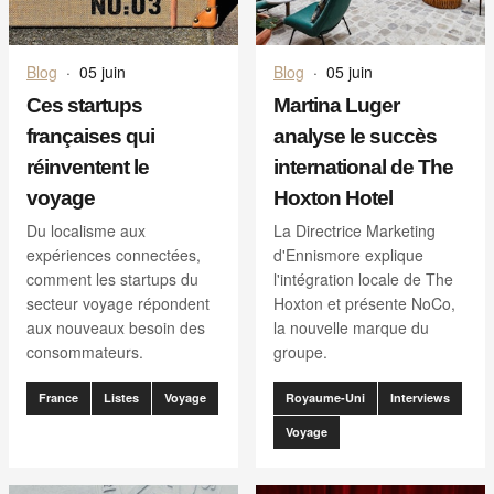
Blog
·
05 juin
Blog
·
05 juin
Ces startups
Martina Luger
françaises qui
analyse le succès
réinventent le
international de The
voyage
Hoxton Hotel
Du localisme aux
La Directrice Marketing
expériences connectées,
d'Ennismore explique
comment les startups du
l'intégration locale de The
secteur voyage répondent
Hoxton et présente NoCo,
aux nouveaux besoin des
la nouvelle marque du
consommateurs.
groupe.
France
Listes
Voyage
Royaume-Uni
Interviews
Voyage