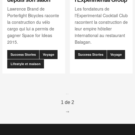
Lawrence Brand de
Les fondateurs de
Porterlight Bicycles raconte
l'Experimental Cocktail Club
la construction du vélo
racontent la construction de
cargo qui lui a permis de
leur empire hôtelier
gagner Space for Ideas
international au restaurant
2015.
Balagan.
Success Stories
Voyage
Success Stories
Voyage
Lifestyle et maison
go to page
0
1 de 2
go to page
2