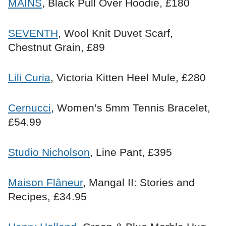
MAINS
, Black Pull Over Hoodie, £180
SEVENTH
, Wool Knit Duvet Scarf,
Chestnut Grain, £89
Lili Curia
, Victoria Kitten Heel Mule, £280
Cernucci
, Women’s 5mm Tennis Bracelet,
£54.99
Studio Nicholson
, Line Pant, £395
Maison Flâneur
, Mangal II: Stories and
Recipes, £34.95