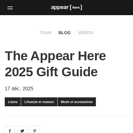
TOUS
BLOG
VIDÉOS
The Appear Here
2025 Gift Guide
17 déc. 2025
Listes
Lifestyle et maison
Mode et accessoires
Share on
Share on
facebook
Share on
twitter
pintrest