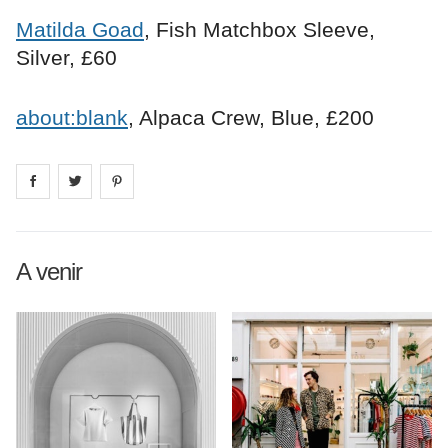
Matilda Goad
, Fish Matchbox Sleeve,
Silver, £60
about:blank
, Alpaca Crew, Blue, £200
Share on
Share on
facebook
Share on
twitter
pintrest
A venir