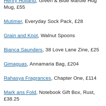
Henry Holland
, Green & Blue Marble Hug
Mug, £55
Mutimer
, Everyday Sock Pack, £28
Grain and Knot
, Walnut Spoons
Bianca Saunders
, 38 Love Lane Zine, £25
Gimaguas
, Annamaria Bag, £204
Rahasya Fragrances
, Chapter One, £114
Mark ans Fold
, Notebook Gift Box, Rust,
£38.25