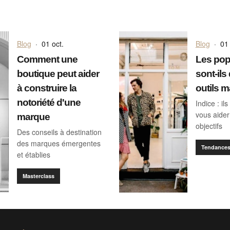
Blog
·
01 oct.
Blog
·
01 
Comment une
Les pop
boutique peut aider
sont-ils
à construire la
outils m
notoriété d'une
Indice : i
vous aider
marque
objectifs
Des conseils à destination
des marques émergentes
Tendance
et établies
Masterclass