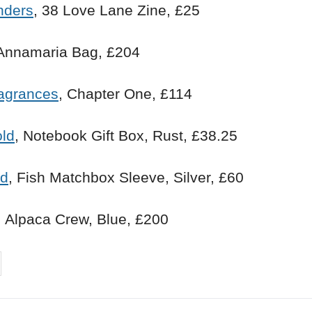
nders
, 38 Love Lane Zine, £25
 Annamaria Bag, £204
agrances
, Chapter One, £114
ld
, Notebook Gift Box, Rust, £38.25
ad
, Fish Matchbox Sleeve, Silver, £60
, Alpaca Crew, Blue, £200
on
cebook
Share on
twitter
pintrest