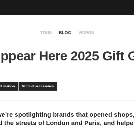
TOUS
BLOG
VIDÉOS
ppear Here 2025 Gift 
 et maison
Mode et accessoires
we’re spotlighting brands that opened shops
 the streets of London and Paris, and help