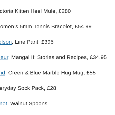
ictoria Kitten Heel Mule, £280
Women’s 5mm Tennis Bracelet, £54.99
olson
, Line Pant, £395
neur
, Mangal II: Stories and Recipes, £34.95
nd
, Green & Blue Marble Hug Mug, £55
veryday Sock Pack, £28
not
, Walnut Spoons