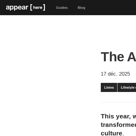
Guides
Blog
The A
17 déc. 2025
Listes
Lifestyle
This year, 
transformed
culture
.