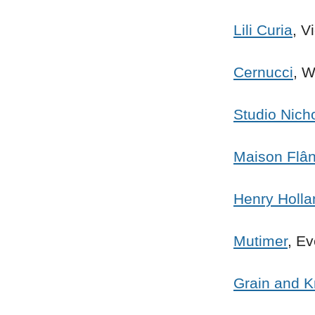
Lili Curia
, V
Cernucci
, 
Studio Nich
Maison Flâ
Henry Holla
Mutimer
, E
Grain and K