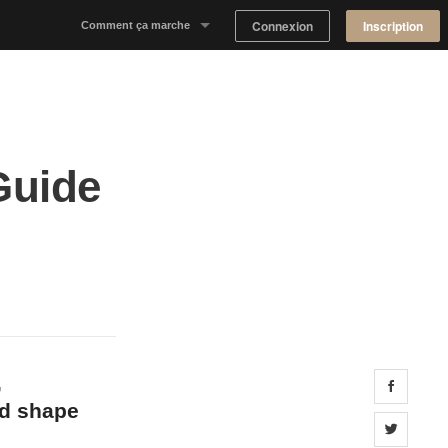
Connexion
Inscription
Comment ça marche
Notre concept
Proposer un espace
Guide
Trouver un espace
Tableau de Bord Propriétaire
,
Share 
ed shape
Share 