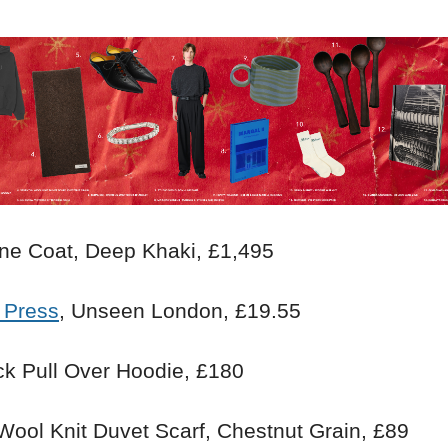
ine Coat, Deep Khaki, £1,495
 Press
, Unseen London, £19.55
ck Pull Over Hoodie, £180
 Wool Knit Duvet Scarf, Chestnut Grain, £89