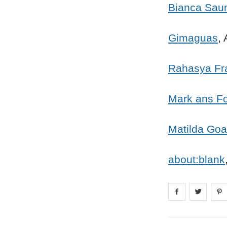
Bianca Sau
Gimaguas
,
Rahasya Fr
Mark ans Fo
Matilda Go
about:blank
Share on
Share 
fa