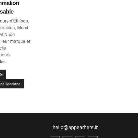
mation
sable
eurs d'Ethipop,
érables, Merci
et Nuoo
 leur marque et
eils
eneurs
les.
ts
nd Sessions
hello@appearhere.fr