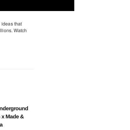
 ideas that
illions. Watch
Underground
 x Made &
La