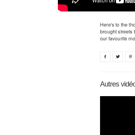
Here's to the t
brought streets 
our favourite m
Share on
Share 
fa
Autres vidé