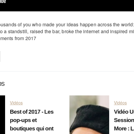
housands of you who made your ideas happen across the world:
to a standstill, raised the bar, broke the internet and inspired m
oments from 2017
on
cebook
Share on
twitter
pintrest
os
Vidéos
Vidéos
Best of 2017 - Les
Vidéo 
pop-ups et
Session
boutiques qui ont
More : 