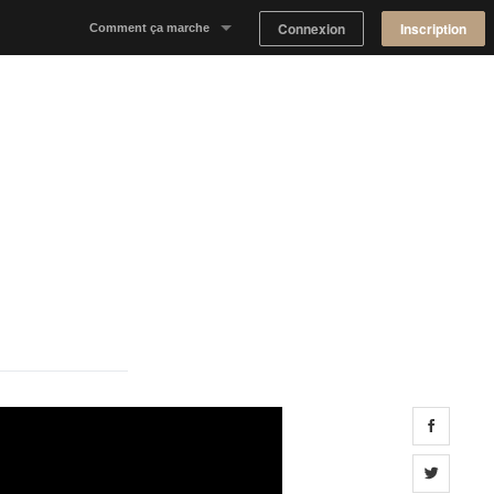
Connexion
Inscription
Comment ça marche
Notre concept
Proposer un espace
Trouver un espace
Tableau de Bord Propriétaire
Share 
Share 