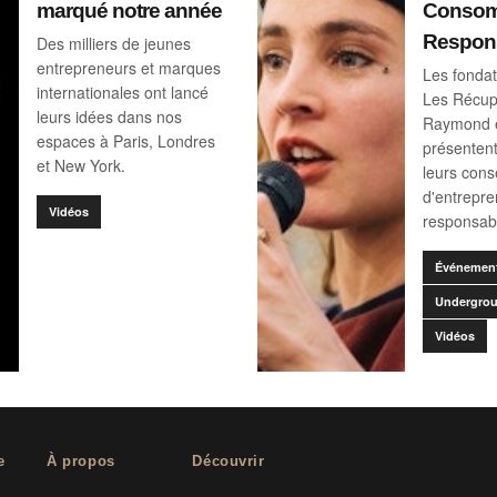
marqué notre année
Consom
Respon
Des milliers de jeunes
entrepreneurs et marques
Les fondat
internationales ont lancé
Les Récup
leurs idées dans nos
Raymond 
espaces à Paris, Londres
présentent
et New York.
leurs cons
d'entrepr
Vidéos
responsab
Événemen
Undergrou
Vidéos
e
À propos
Découvrir