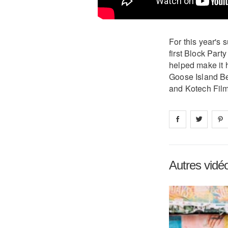
For this year's
first Block Part
helped make it 
Goose Island Be
and Kotech Film
Share on
Share 
fa
Autres vidé