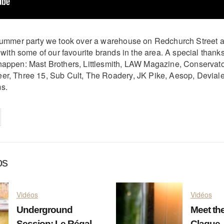
 summer party we took over a warehouse on Redchurch Street 
y with some of our favourite brands in the area. A special thank
happen: Mast Brothers, Littlesmith, LAW Magazine, Conservato
er, Three 15, Sub Cult, The Roadery, JK Pike, Aesop, Deviale
s.
on
cebook
Share on
twitter
pintrest
os
Vidéos
Vidéos
Underground
Meet the
Session: Le Régal
Claque