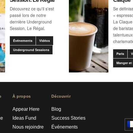
Découvrez ce qu'il s'est
Se défini
passé lors de notre
« espresso
dernière Underground
La Claque 
Session, Le Régal.
de barist
talentueux
Événements
Vidéos
charismati
Underground Sessions
Paris
V
Manger et 
e
À propos
Découvrir
Appear Here
Blog
ce
Ideas Fund
Success Stories
Nous rejoindre
Événements