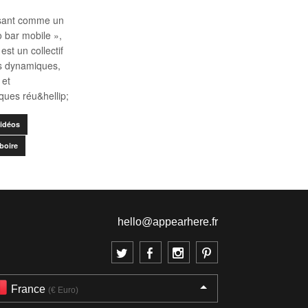
ssant comme un
 bar mobile »,
est un collectif
as dynamiques,
 et
ques réu&hellip;
idéos
boire
hello@appearhere.fr
France
(€ Euro)