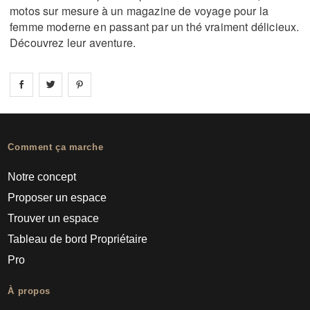
motos sur mesure à un magazine de voyage pour la
femme moderne en passant par un thé vraiment délicieux.
Découvrez leur aventure.
Share on
Share on
facebook
Share on
twitter
pintrest
Comment ça marche
Notre concept
Proposer un espace
Trouver un espace
Tableau de bord Propriétaire
Pro
À propos