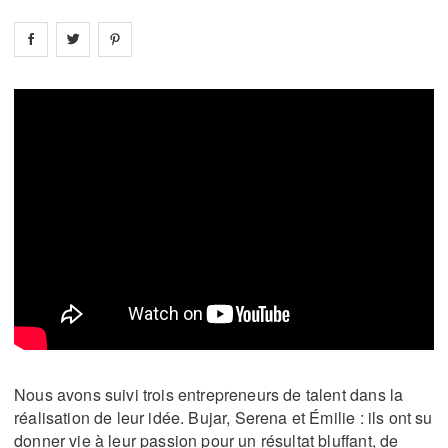
Share on
Share on
facebook
Share on
twitter
pintrest
Nous avons suivi trois entrepreneurs de talent dans la
réalisation de leur idée. Bujar, Serena et Émilie : ils ont su
donner vie à leur passion pour un résultat bluffant, de