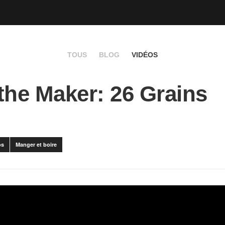
TOUS
BLOG
VIDÉOS
the Maker: 26 Grains
os
Manger et boire