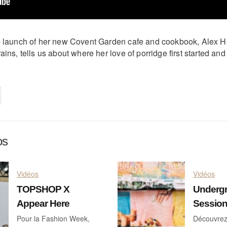
e launch of her new Covent Garden cafe and cookbook, Alex H
ains, tells us about where her love of porridge first started and
on
cebook
Share on
twitter
pintrest
os
Vidéos
Vidéos
TOPSHOP X
Underg
Appear Here
Session
Pour la Fashion Week,
Découvrez 