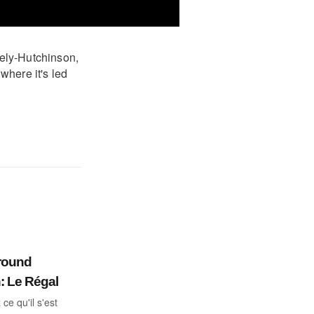
ely-Hutchinson,
 where it's led
round
: Le Régal
ce qu'il s'est