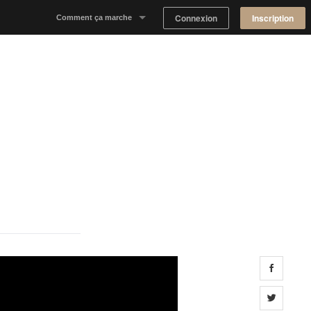
Connexion
Inscription
Comment ça marche
Notre concept
Proposer un espace
Trouver un espace
Tableau de Bord Propriétaire
Share 
Share 