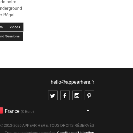
 de notre
Underground
e Régal.
ts
Vidéos
nd Sessions
hello@appearhere.fr
France
(€ Euro)
© 2013-2026 APPEAR HERE. TOUS DROITS RÉSERVÉS
Erreurs et omissions acceptées.
Conditions d'Utilisation