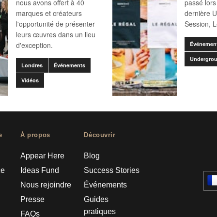
nous avons offert à 40
passé lors
marques et créateurs
dernière 
l'opportunité de présenter
Session, L
leurs œuvres dans un lieu
d'exception.
Événemen
Undergrou
Londres
Événements
Vidéos
e
À propos
Découvrir
Appear Here
Blog
ce
Ideas Fund
Success Stories
Nous rejoindre
Événements
Presse
Guides
pratiques
FAQs