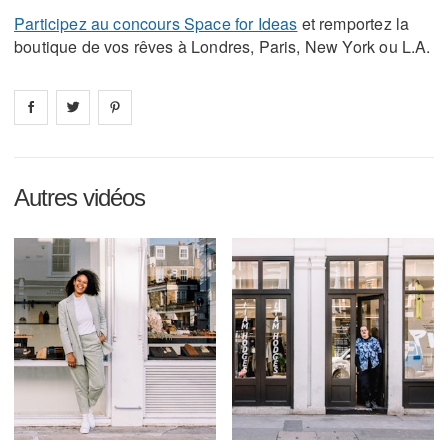
Participez au concours Space for Ideas
et remportez la
boutique de vos rêves à Londres, Paris, New York ou L.A.
Share on
Share on
facebook
Share on
twitter
pintrest
Autres vidéos