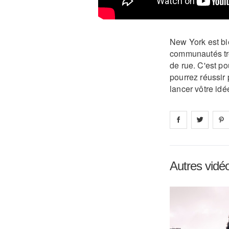
New York est bie
communautés trè
de rue. C'est po
pourrez réussir
lancer vôtre idé
Share on
Share 
fa
Autres vidé