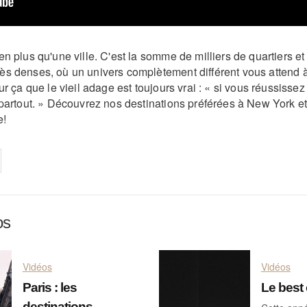
n plus qu'une ville. C'est la somme de milliers de quartiers et
s denses, où un univers complètement différent vous attend 
ur ça que le vieil adage est toujours vrai : « si vous réussissez 
 partout. » Découvrez nos destinations préférées à New York et
e!
on
cebook
Share on
twitter
pintrest
os
Vidéos
Vidéos
Paris : les
Le best 
destinations