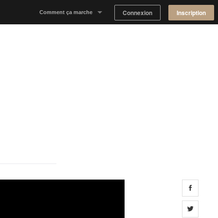
Connexion
Inscription
Comment ça marche
Notre concept
Proposer un espace
Trouver un espace
Tableau de Bord Propriétaire
Share 
Share 