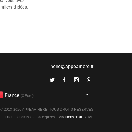
ée, vous avez
illiers d'idées.
hello@appearhere.fr
France
(€ Euro)
© 2013-2026 APPEAR HERE. TOUS DROITS RÉSERVÉS
Erreurs et omissions acceptées.
Conditions d'Utilisation