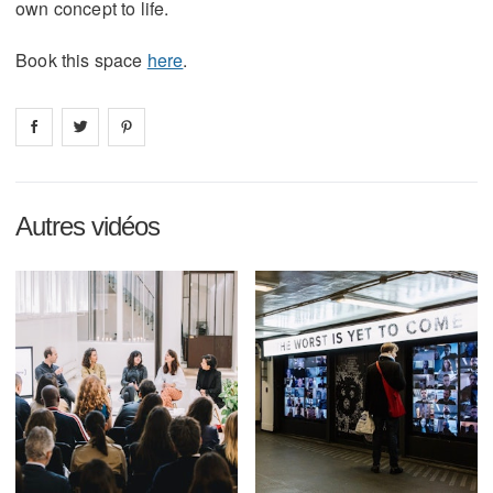
own concept to life.
Book this space
here
.
Share on
Share on
facebook
Share on
twitter
pintrest
Autres vidéos