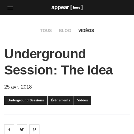
TOUS
BLOG
VIDÉOS
Underground
Session: The Idea
25 avr. 2018
Underground Sessions
Événements
Vidéos
Share on
Share on
facebook
Share on
twitter
pintrest