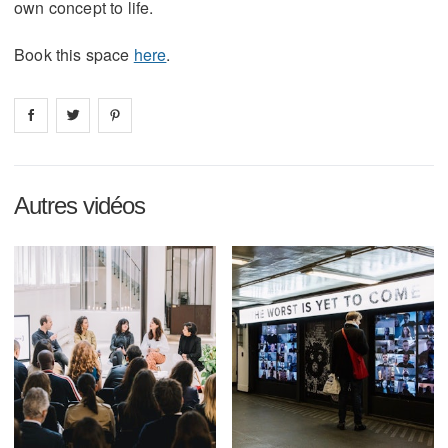
own concept to life.
Book this space
here
.
Share on
Share on
facebook
Share on
twitter
pintrest
Autres vidéos