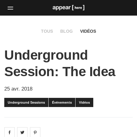
TOUS
BLOG
VIDÉOS
Underground
Session: The Idea
25 avr. 2018
Underground Sessions
Événements
Vidéos
Share on
Share on
facebook
Share on
twitter
pintrest