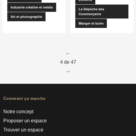
Industrie créative et média
La Dépêche des
Commerçants
Art et photographie
Manger et boire
go to page
3
4 de 47
go to page
5
Comment ça marche
Notre concept
Proposer un espace
Trouver un espace