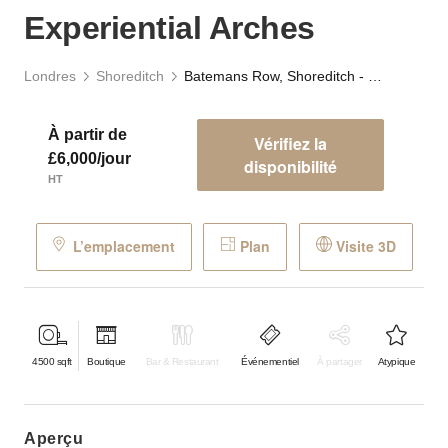
Experiential Arches
Londres
Shoreditch
Batemans Row, Shoreditch - The Experiential Arches
À partir de
Vérifiez la
£6,000/jour
disponibilité
HT
L’emplacement
Plan
Visite 3D
4500
sqft
Boutique
Bar & Restaurant
Événementiel
À partager
Atypique
aperçu