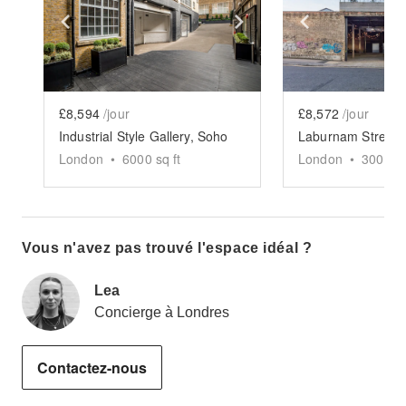
Show previous slide
Show next slide
Show previ
£8,594
/jour
£8,572
/jour
Industrial Style Gallery, Soho
London
•
6000
sq ft
London
•
3000
sq
Vous n'avez pas trouvé l'espace idéal ?
Lea
Concierge à Londres
Contactez-nous