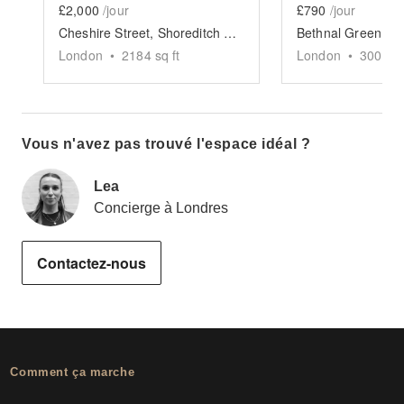
£2,000
/jour
£790
/jour
Cheshire Street, Shoreditch - The Rustic Event Space
London
•
2184
sq ft
London
•
3000
sq
Vous n'avez pas trouvé l'espace idéal ?
Lea
Concierge à Londres
Contactez-nous
Comment ça marche