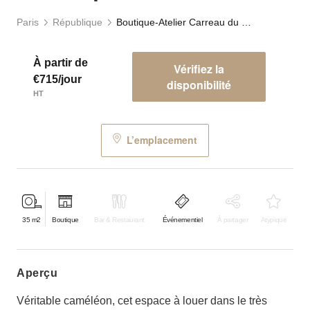
Paris
République
Boutique-Atelier Carreau du Temple
À partir de
Vérifiez la
€715/jour
disponibilité
HT
L’emplacement
35
m2
Boutique
Bar & Restaurant
Événementiel
À partager
Atypique
aperçu
Véritable caméléon, cet espace à louer dans le très