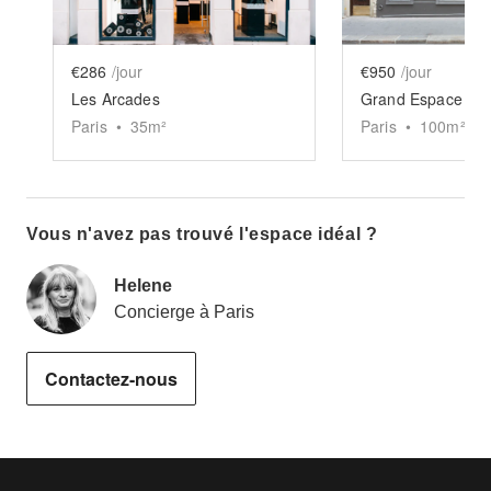
€286
/jour
€950
/jour
Les Arcades
Grand Espace Pic
Paris
•
35
m²
Paris
•
100
m²
Vous n'avez pas trouvé l'espace idéal ?
Helene
Concierge à Paris
Contactez-nous