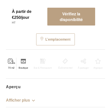
À partir de
Vérifiez la
€250/jour
disponibilité
HT
L’emplacement
70
m2
Boutique
Bar & Restaurant
Événementiel
À partager
Atypique
aperçu
Afficher plus