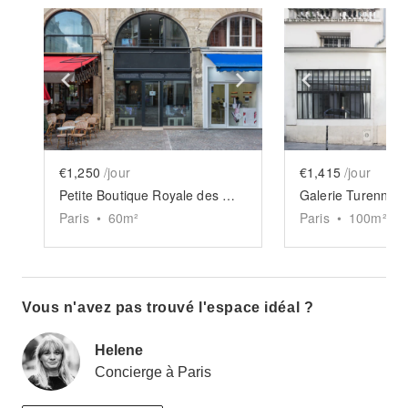
Show previous slide
Show next slide
Show previ
€1,250
/jour
€1,415
/jour
Petite Boutique Royale des Halles
Paris
•
60
m²
Paris
•
100
m²
Vous n'avez pas trouvé l'espace idéal ?
Helene
Concierge à Paris